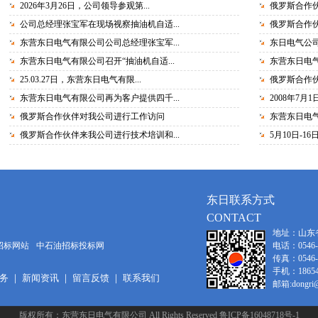
2026年3月26日，公司领导参观第...
俄罗斯合作
公司总经理张宝军在现场视察抽油机自适...
俄罗斯合作伙
东营东日电气有限公司公司总经理张宝军...
东日电气公
东营东日电气有限公司召开“抽油机自适...
东营东日电气
25.03.27日，东营东日电气有限...
俄罗斯合作
东营东日电气有限公司再为客户提供四千...
2008年7月
俄罗斯合作伙伴对我公司进行工作访问
东营东日电气
俄罗斯合作伙伴来我公司进行技术培训和...
5月10日-1
东日联系方式
CONTACT
地址：山东
招标网站
中石油招标投标网
电话：0546-8
传真：0546-8
手机：186546
务
｜
新闻资讯
｜
留言反馈
｜
联系我们
邮箱:dongri@o
版权所有：东营东日电气有限公司 All Rights Reserved 鲁ICP备16048718号-1