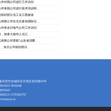
伙伴对我公司进行工作访问
伴来我公司进行技术培训和...
司组织部分员工去江西旅游
有限公司在北京参加国际石...
伙伴来东日电气公司工作访问
1日，加拿大籍华人沈江...
有限公司荣获“山东省消费...
6日，东日公司组织部分...
省东营市东城经济开发区登州路69号
056451 8056448
056447
68224 13705462767
rientsun.cn