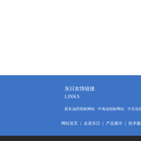
东日友情链接
LINKS
延长油田招标网站
中海油招标网站
中石化
网站首页
｜
走进东日
｜
产品展示
｜
技术服