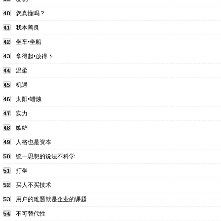
您真懂吗？
我本善良
坐车•坐船
拿得起•放得下
温柔
机遇
太阳•蜡烛
实力
嫉妒
人格也是资本
统一思想的说法不科学
打坐
买人不买技术
用户的难题就是企业的课题
不可替代性