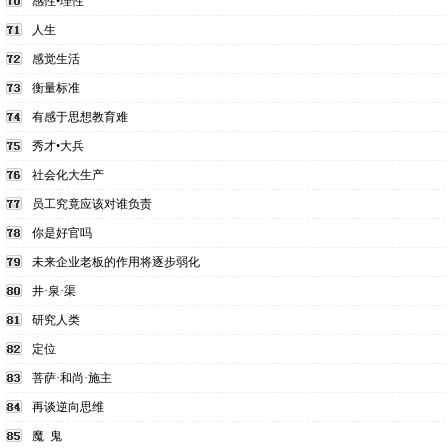
感性•理性
人生
感觉生活
衡量标准
有感于思想教育难
秀才•大兵
社会化大生产
员工究竟应该对谁负责
你是好官吗
未来企业老板的作用将逐步弱化
井·泉·渠
研究人类
定位
菩萨·和尚·施主
再谈逆向思维
魔 鬼