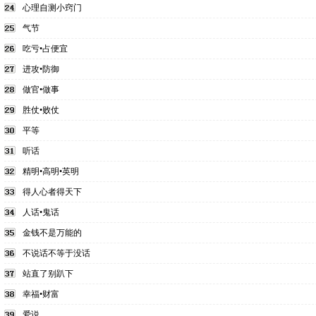
心理自测小窍门
气节
吃亏•占便宜
进攻•防御
做官•做事
胜仗•败仗
平等
听话
精明•高明•英明
得人心者得天下
人话•鬼话
金钱不是万能的
不说话不等于没话
站直了别趴下
幸福•财富
爱说