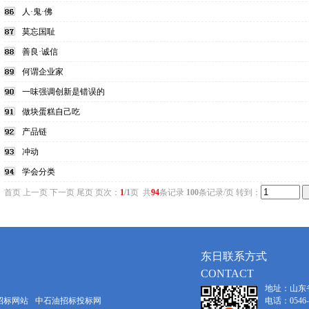
人·鬼·佛
莫忘国耻
善良·诚信
何谓企业家
一味强调创新是错误的
做块蛋糕自己吃
产品链
冲动
学会分类
首页 上一页 下一页 尾页 页次：
1
/1
页 共
94
条记录
100
条记录/页 转到：
东日联系方式
CONTACT
地址：山东
招标网站
中石油招标投标网
电话：0546-8